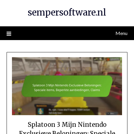
Skip
sempersoftware.nl
to
content
Menu
Splatoon 3 Mijn Nintendo
Exclusieve Beloningen: Speciale