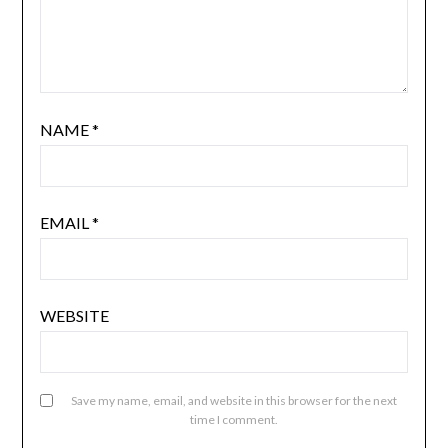
NAME
*
EMAIL
*
WEBSITE
Save my name, email, and website in this browser for the next
time I comment.