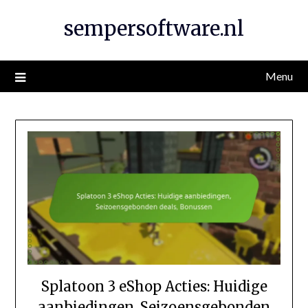
Skip
sempersoftware.nl
to
content
Menu
Splatoon 3 eShop Acties: Huidige
aanbiedingen, Seizoensgebonden