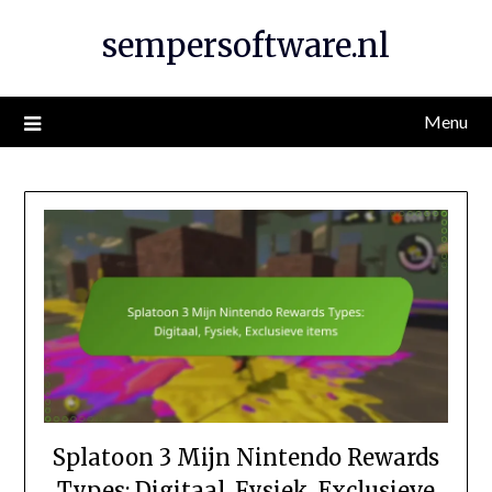
Skip
sempersoftware.nl
to
content
Menu
Splatoon 3 Mijn Nintendo Rewards
Types: Digitaal, Fysiek, Exclusieve