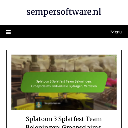
Skip
sempersoftware.nl
to
content
Menu
Splatoon 3 Splatfest Team
Beloningen: Groepsclaims,