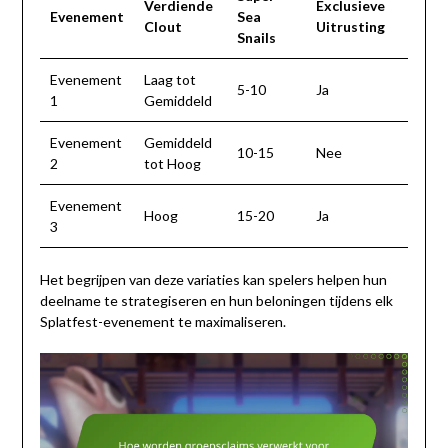
Verdiende
Exclusieve
Evenement
Sea
Clout
Uitrusting
Snails
Evenement
Laag tot
5-10
Ja
1
Gemiddeld
Evenement
Gemiddeld
10-15
Nee
2
tot Hoog
Evenement
Hoog
15-20
Ja
3
Het begrijpen van deze variaties kan spelers helpen hun
deelname te strategiseren en hun beloningen tijdens elk
Splatfest-evenement te maximaliseren.