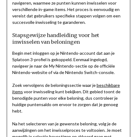
navigeren, waarmee ze punten kunnen inwisselen voor
verschillende in-game items. Het proces is eenvoudig en
vereist dat gebruikers specifieke stappen volgen om een
succesvolle inwisseling te garanderen.
Stapsgewijze handleiding voor het
inwisselen van beloningen
Begin met inloggen op je Nintendo-account dat aan je
Splatoon 3-profiel is gekoppeld. Eenmaal ingelogd,
navigeer je naar de My Nintendo-sectie op de officiële
Nintendo-website of via de Nintendo Switch-console.
Zoek vervolgens de beloningssectie waar je
beschikbare
items
voor inwisseling kunt bekijken. Dit gebied toont de
benodigde punten voor elke beloning, dus controleer je
huidige puntensaldo om ervoor te zorgen dat je genoeg
hebt.
Na het selecteren van je gewenste beloning, volg je de
aanwijzingen om het inwisselproces te voltooien. Je moet
mogelijk je selectie bevestigen en akkoord gaan met