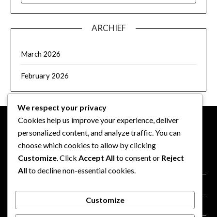
ARCHIEF
March 2026
February 2026
We respect your privacy
Cookies help us improve your experience, deliver
personalized content, and analyze traffic. You can
JURIDISCH
choose which cookies to allow by clicking
Customize
. Click
Accept All
to consent or
Reject
Contact
All
to decline non-essential cookies.
Jouw privacy
Customize
Cookiebeleid