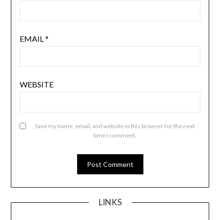
EMAIL
*
WEBSITE
Save my name, email, and website in this browser for the next
time I comment.
LINKS