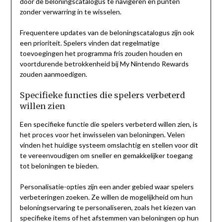
door de beloningscatalogus te navigeren en punten
zonder verwarring in te wisselen.
Frequentere updates van de beloningscatalogus zijn ook
een prioriteit. Spelers vinden dat regelmatige
toevoegingen het programma fris zouden houden en
voortdurende betrokkenheid bij My Nintendo Rewards
zouden aanmoedigen.
Specifieke functies die spelers verbeterd
willen zien
Een specifieke functie die spelers verbeterd willen zien, is
het proces voor het inwisselen van beloningen. Velen
vinden het huidige systeem omslachtig en stellen voor dit
te vereenvoudigen om sneller en gemakkelijker toegang
tot beloningen te bieden.
Personalisatie-opties zijn een ander gebied waar spelers
verbeteringen zoeken. Ze willen de mogelijkheid om hun
beloningservaring te personaliseren, zoals het kiezen van
specifieke items of het afstemmen van beloningen op hun