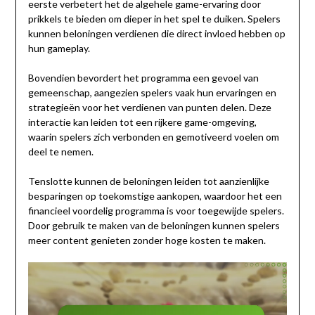
eerste verbetert het de algehele game-ervaring door
prikkels te bieden om dieper in het spel te duiken. Spelers
kunnen beloningen verdienen die direct invloed hebben op
hun gameplay.
Bovendien bevordert het programma een gevoel van
gemeenschap, aangezien spelers vaak hun ervaringen en
strategieën voor het verdienen van punten delen. Deze
interactie kan leiden tot een rijkere game-omgeving,
waarin spelers zich verbonden en gemotiveerd voelen om
deel te nemen.
Tenslotte kunnen de beloningen leiden tot aanzienlijke
besparingen op toekomstige aankopen, waardoor het een
financieel voordelig programma is voor toegewijde spelers.
Door gebruik te maken van de beloningen kunnen spelers
meer content genieten zonder hoge kosten te maken.