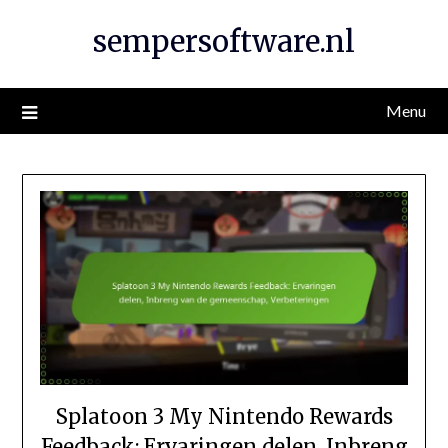
Skip
sempersoftware.nl
to
content
Menu
Splatoon 3 My Nintendo Rewards
Feedback: Ervaringen delen, Inbreng