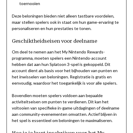
toernooien
Deze beloningen bieden niet alleen tastbare voordelen,
maar stellen spelers ook in staat om hun game-ervaring te
personaliseren en hun prestaties te tonen.
Geschiktheidseisen voor deelname
Om deel te nemen aan het My Nintendo Rewards-
programma, moeten spelers een Nintendo-account
hebben dat aan hun Splatoon 3-spel is gekoppeld. Dit
account dient als basis voor het bijhouden van punten en
het inwisselen van beloningen. Registratie is gratis en
eenvoudig, waardoor het toegankelijk is voor alle spelers.
Bovendien moeten spelers voldoen aan bepaalde
activiteitseisen om punten te verdienen. Dit kan het
voltooien van specifieke in-game uitdagingen of deelname
aan community-evenementen omvatten. Actief blijven in
het spel is essentieel om beloningen te maximaliseren.
Hoe je je kunt inschrijven voor het My