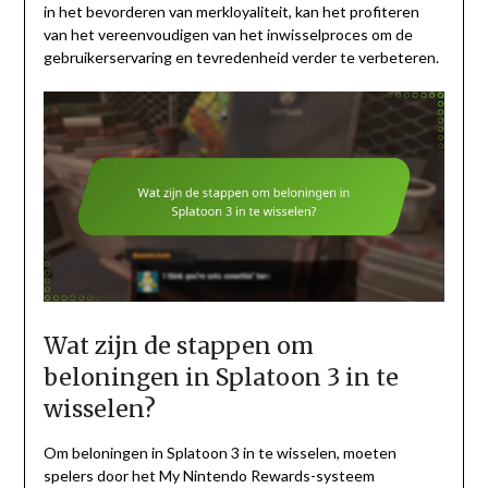
in het bevorderen van merkloyaliteit, kan het profiteren
van het vereenvoudigen van het inwisselproces om de
gebruikerservaring en tevredenheid verder te verbeteren.
Wat zijn de stappen om
beloningen in Splatoon 3 in te
wisselen?
Om beloningen in Splatoon 3 in te wisselen, moeten
spelers door het My Nintendo Rewards-systeem