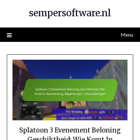
Skip
sempersoftware.nl
to
content
Menu
Splatoon 3 Evenement Beloning
Geschiktheid: Wie Komt In