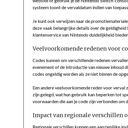
website of gebruik je de Nintendo Switch-console
systeem toont de vervaldatum indien van toepass
Je kunt ook verwijzen naar de promotiematerialen 
deze vaak belangrijke details over de geldigheid b
klantenservice van Nintendo duidelijkheid bieden
Veelvoorkomende redenen voor co
Codes kunnen om verschillende redenen vervallen
evenement of de introductie van nieuwe inhoud 
codes ongeldig worden als ze niet binnen de opg
Een andere veelvoorkomende reden voor verval z
zijn gelegd, wat hun gebruik kan beperken tot spec
voorwaarden die aan je code zijn verbonden om d
Impact van regionale verschillen o
Regionale verschillen kunnen een aanzienlijke i