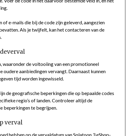
. Voer de code in het daarvoor bestemde veld in, en het
ing.
of e-mails die bij de code zijn geleverd, aangezien
evatten. Als je twijfelt, kan het contacteren van de
.
deverval
, waaronder de voltooiing van een promotioneel
die oudere aanbiedingen vervangt. Daarnaast kunnen
egeven tijd worden ingewisseld.
ijn de geografische beperkingen die op bepaalde codes
ifieke regio’s of landen. Controleer altijd de
e beperkingen te begrijpen.
p verval
nvloed hebben op de vervaldatum van Splatoon
3 eShop
-